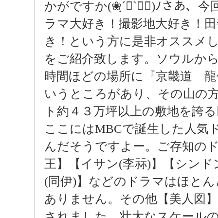
かがですか(❀ฺ´∀`❀ฺ)ﾉさあ、
ラマ大好き！撮影地大好き！田
き！という方に是非オススメ
をご紹介致します。ソウルか
時間ほどの場所に『京畿道 龍
いうところがあり、その山の
ト約４３万坪以上の敷地を誇
ここにはMBCで誕生した人気
んだそうですよー。ご存知の
王】【イサン(李祘)】【シンド
(同伊)】などのドラマはほと
ありません。その他【美人図】
されました。壮大なスケール