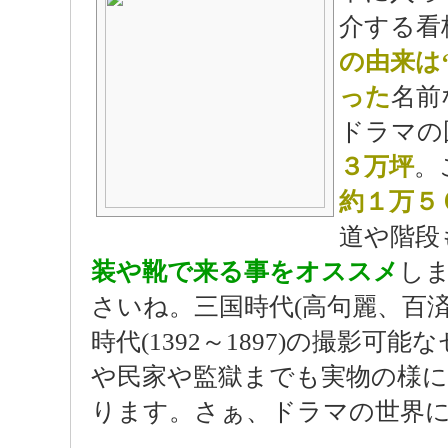
介する看
の由来は‘
った
名前
ドラマの
３万坪
。
約１万５
道や階段
装や靴で来る事をオススメ
し
さいね。三国時代(高句麗、百済、新
時代(1392～1897)の撮影
や民家や監獄までも実物の様
ります。さぁ、ドラマの世界