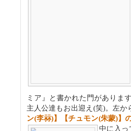
ミア』と書かれた門がありま
主人公達もお出迎え(笑)。左か
ン(李祘)】【チュモン(朱蒙)】
中に入っ