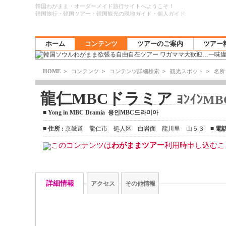
韓国わがまま・オーダーメイド旅行サイトへようこそ！
韓国旅行・韓国ツアー・韓国観光の現地ガイド・個人ガイド
ホーム
コンテンツ
ツアーのご案内
ツアー
HOME
>
コンテンツ
>
コンテンツ詳細検索
>
観光スポット
>
名所
龍仁MBCドラミア
ﾖﾝｲﾝMB
■
Yong in MBC Dramia 용인MBC드라미아
■
住所 :
京畿道 龍仁市 処人区 白岩面 龍川里 山５３ ■
電話
このコンテンツは
わがままツアー
利用時申し込むこ
詳細情報
アクセス
その他情報