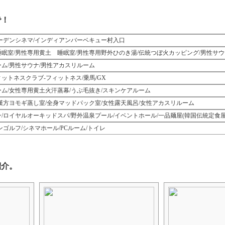
で！
ーデンシネマ/インディアンバーベキュー村入口
眠室/男性専用黄土 睡眠室/男性専用野外ひのき湯/伝統つぼ火カッピング/男性サウ
ム/男性サウナ/男性アカスリルーム
ットネスクラブ-フィットネス/乗馬/GX
ム/女性専用黄土火汗蒸幕/うぶ毛抜き/スキンケアルーム
漢方ヨモギ蒸し室/全身マッドパック室/女性露天風呂/女性アカスリルーム
/ロイヤルオーキッドスパ/野外温泉プール/イベントホール/一品麺屋(韓国伝統定食屋
ゴルフ/シネマホール/PCルーム/トイレ
紹介。