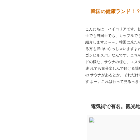
韓国の健康ランド！
こんにちは、ハイコリアです。皆さ
士でも男同士でも、カップルで
紹介しますよ～～。韓国に来た
る方も沢山いらっしゃいますよ
ゴンヒルスパ』なんです。こち
ドの様な、サウナの様な、エス
連 れでも充分楽しんで頂ける
の サウナがあるとか。それだ
す よー。これは行って見るっ
電気街で有名。観光地