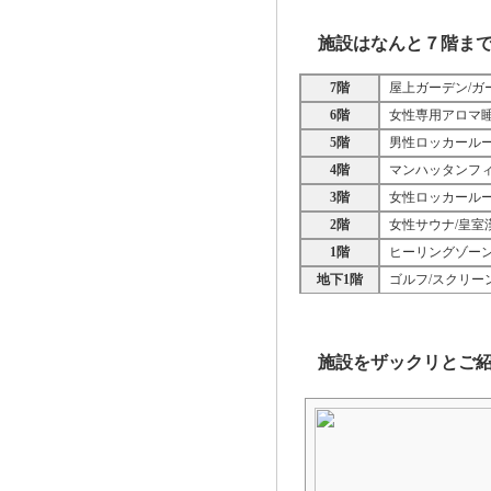
施設はなんと７階ま
7階
屋上ガーデン/ガ
6階
女性専用アロマ睡
5階
男性ロッカールー
4階
マンハッタンフィ
3階
女性ロッカールー
2階
女性サウナ/皇室
1階
ヒーリングゾーン
地下1階
ゴルフ/スクリーン
施設をザックリとご