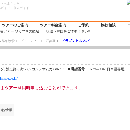
イトへようこそ！
地ガイド・個人ガイド
ツアーのご案内
ツアー料金案内
ご予約
旅行相談
ドラゴンヒルスパ
ツ詳細検索
>
ビューティー
>
汗蒸幕
>
) 漢江路３街(ハンガンノサムガ) 40-713 ■
電話番号 :
02-797-0002(日本語専用)
illspa.co.kr/
まツアー
利用時申し込むことができます。
の他情報