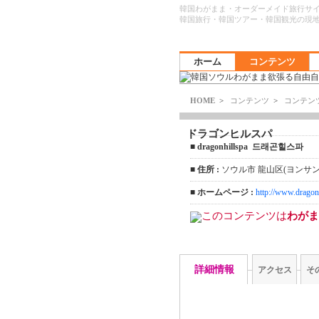
韓国わがまま・オーダーメイド旅行サ
韓国旅行・韓国ツアー・韓国観光の現
ホーム
コンテンツ
HOME
>
コンテンツ
>
コンテン
ドラゴンヒルスパ
■
dragonhillspa 드래곤힐스파
■
住所 :
ソウル市 龍山区(ヨンサング
■
ホームページ :
http://www.dragonh
このコンテンツは
わがま
詳細情報
アクセス
そ