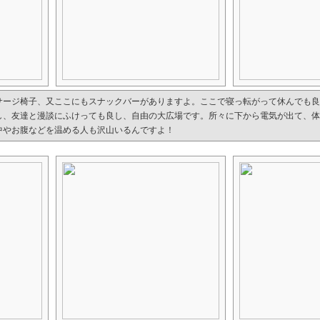
サージ椅子、又ここにもスナックバーがありますよ。ここで寝っ転がって休んでも良
し、友達と漫談にふけっても良し、自由の大広場です。所々に下から電気が出て、体
中やお腹などを温める人も沢山いるんですよ！