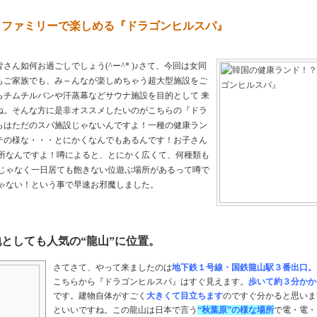
？ファミリーで楽しめる『ドラゴンヒルスパ』
ん如何お過ごしでしょう(^ー^* )♪さて、今回は女同
もご家族でも、み～んなが楽しめちゃう超大型施設をご
らチムチルバンや汗蒸幕などサウナ施設を目的として 来
ね。そんな方に是非オススメしたいのがこちらの『ドラ
らはただのスパ施設じゃないんですよ！一種の健康ラン
テの様な・・・とにかくなんでもあるんです！お子さん
場所なんですよ！噂によると、とにかく広くて、何種類も
けじゃなく一日居ても飽きない位遊ぶ場所があるって噂で
きゃない！という事で早速お邪魔しました。
としても人気の“龍山”に位置。
さてさて、やって来ましたのは
地下鉄１号線・国鉄龍山駅３番出口。
こちらから『ドラゴンヒルスパ』はすぐ見えます。
歩いて約３分かか
です。建物自体がすごく
大きくて目立ちます
のですぐ分かると思いま
といいですね。この龍山は日本で言う
“秋葉原”の様な場所
で電・電・