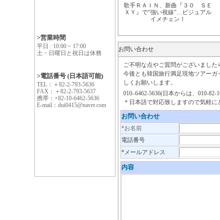
歌手ＲＡＩＮ、新曲『３０ ＳＥ
ＸＹ』で“強い視線”…ビジュアル
イメチェン！
>営業時間
平日 : 10:00 ~ 17:00
お問い合わせ
土・日曜日と祝日は休務
ご不明な点やご質問がございました
今後とも韓国旅行満足現地ツアーガイ
>電話番号 (日本語可能)
しくお願いします。
TEL：＋82-2-793-5636
FAX：＋82-2-793-5637
010–6462‐5636(日本からは、010‐82‐10‐
携帯：+82-10-6462-5636
＊日本語で対応致しますので気軽に
E-mail：dui0415@naver.com
お問い合わせ
*お名前
電話番号
*メールアドレス
内容