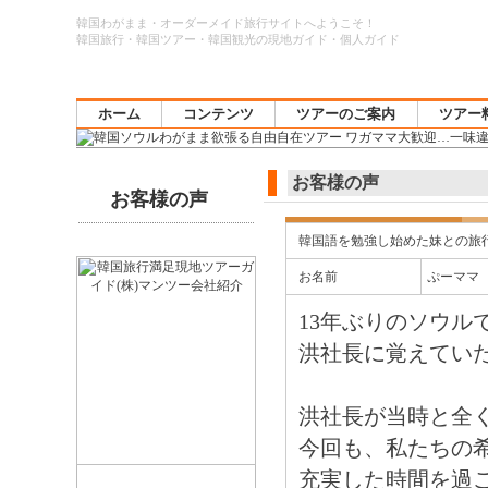
韓国わがまま・オーダーメイド旅行サイトへようこそ！
韓国旅行・韓国ツアー・韓国観光の現地ガイド・個人ガイド
ホーム
コンテンツ
ツアーのご案内
ツアー
お客様の声
お客様の声
韓国語を勉強し始めた妹との旅
お名前
ぷーママ
13年ぶりのソウル
洪社長に覚えてい
洪社長が当時と全
今回も、私たちの
充実した時間を過