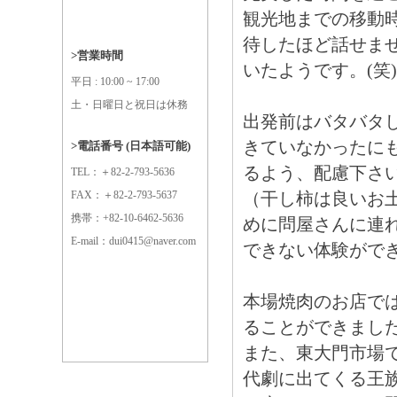
観光地までの移動
待したほど話せま
>営業時間
いたようです。(笑)
平日 : 10:00 ~ 17:00
土・日曜日と祝日は休務
出発前はバタバタ
きていなかったに
>電話番号 (日本語可能)
るよう、配慮下さ
TEL：＋82-2-793-5636
FAX：＋82-2-793-5637
（干し柿は良いお
携帯：+82-10-6462-5636
めに問屋さんに連
E-mail：dui0415@naver.com
できない体験がで
本場焼肉のお店で
ることができまし
また、東大門市場
代劇に出てくる王