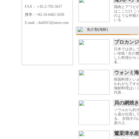
FAX：＋82-2-793-5637
鶏肉とアワビ
はここだけ ご
携帯：+82-10-6462-5636
のような外観
いる…
E-mail：dui0415@naver.com
魚介類(海鮮)
プロカンジ
日本では決し
い珍味 ! 生
した料理がカ
名…
ウォンミ海
韓国料理とい
われがちです
海鮮料理はいく
代表…
貝の網焼き
ソウルから約1
ら道が出現し
る。 目指すの
炭の上…
鷺梁津水産