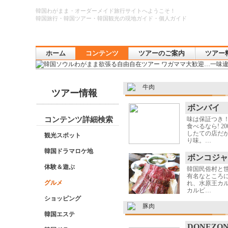
韓国わがまま・オーダーメイド旅行サイトへようこそ！
韓国旅行・韓国ツアー・韓国観光の現地ガイド・個人ガイド
ホーム
コンテンツ
ツアーのご案内
ツアー
牛肉
ツアー情報
ボンバイ
コンテンツ詳細検索
味は保証つき
食べるなら! 2
したての店だ
観光スポット
り味。…
韓国ドラマロケ地
ボンコジャ
体験＆遊ぶ
韓国民俗村と
有名なところ
グルメ
れ、水原王カル
カルビ…
ショッピング
豚肉
韓国エステ
DONEZO