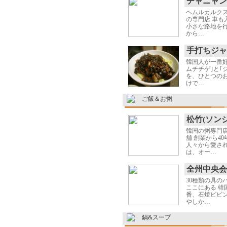
チャニャン
ヘムルカルク
の専門店 車も
小さな路地を
から…
手打ちジャ
韓国人が一番
ムチチゲ｣と｢
を、ひとつのお
けで…
ご飯＆お粥
松竹(ソン
韓国の粥専門
舗 創業から4
人々から愛さ
は、オー…
全州中央会
30種類の具の
ここにある 韓
番、石焼ビビン
やしか…
鍋&スープ