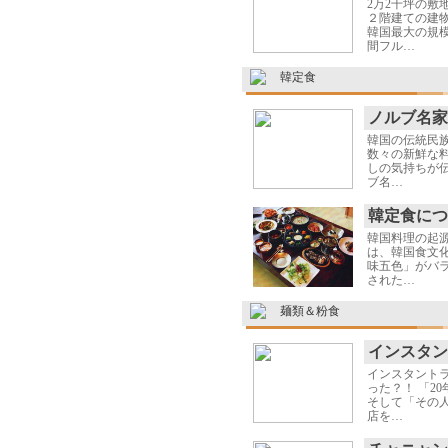
2万2千坪の敷
２階建ての建
韓国最大の規模
間フル…
韓定食
ノルブ名家
韓国の伝統民
数々の新鮮な
しの気持ちが伝
ブ名…
韓定食につ
韓国料理の起
は、韓国食文
味五色」がバラ
された…
麺類＆粉食
インスタン
インスタント
った？！ 「2
そして「その
店を…