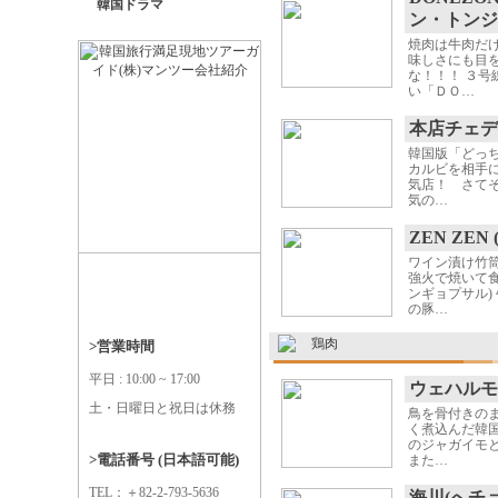
韓国ドラマ
ン・トンジ
焼肉は牛肉だ
味しさにも目
な！！！ ３号
い「ＤＯ…
本店チェデ
韓国版「どっ
カルビを相手
気店！ さてそ
気の…
ZEN ZEN
ワイン漬け竹
強火で焼いて食
ンギョプサル)
の豚…
鶏肉
>営業時間
平日 : 10:00 ~ 17:00
ウェハルモ
土・日曜日と祝日は休務
鳥を骨付きの
く煮込んだ韓
のジャガイモと
>電話番号 (日本語可能)
また…
TEL：＋82-2-793-5636
海川(へチョ