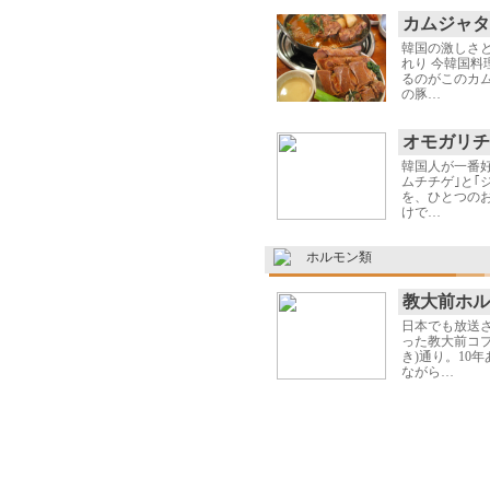
カムジャタ
韓国の激しさ
れり 今韓国料
るのがこのカ
の豚…
オモガリチ
韓国人が一番
ムチチゲ｣と｢
を、ひとつのお
けで…
ホルモン類
教大前ホル
日本でも放送
った教大前コプ
き)通り。10
ながら…