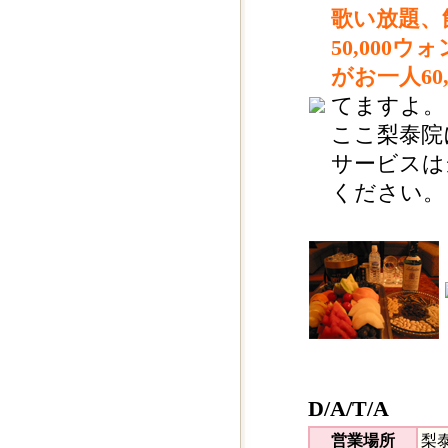
歌い放題、
50,00
がお一人60
てますよ。
ここ梨泰院
サービスは
ください。
D/A/T/A
営業場所
梨