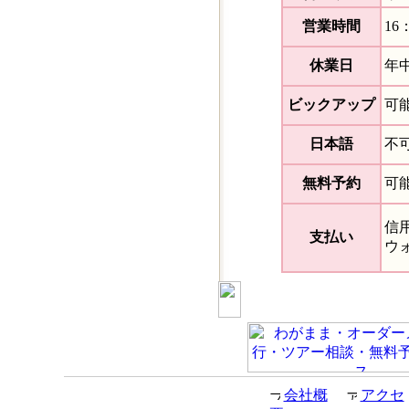
営業時間
16
休業日
年
ビックアップ
可
日本語
不
無料予約
可
信
支払い
ウ
会社概
アクセ