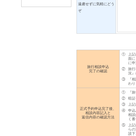
遠慮せずに気軽にどう
ぞ
①
上記
面に
に申
旅行相談申込
②
旅行
完了の確認
況』
③
『相
わり
①
『旅
②
暗証
③
上記
正式予約申込完了後、
④
申込
相談内容記入と
相談
返信内容の確認方法
く番
⑤
上記
らの
談下