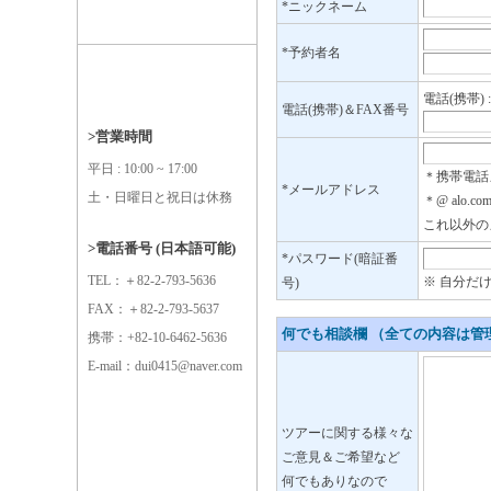
*ニックネーム
*予約者名
電話(携帯) 
電話(携帯)＆FAX番号
>営業時間
平日 : 10:00 ~ 17:00
＊携帯電話
*メールアドレス
土・日曜日と祝日は休務
＊@ alo.
これ以外の
>電話番号 (日本語可能)
*パスワード(暗証番
TEL：＋82-2-793-5636
※ 自分だ
号)
FAX：＋82-2-793-5637
何でも相談欄 （全ての内容は
携帯：+82-10-6462-5636
E-mail：dui0415@naver.com
ツアーに関する様々な
ご意見＆ご希望など
何でもありなので